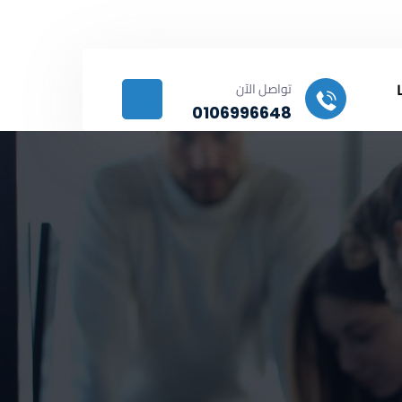
شبرا ش دولتيان – أغاخان –أبراج كورنيش النيل
تواصل الآن
0106996648